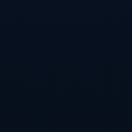
“投资”“理财”“懂球红利”;五是借钱与拆东墙补西墙为了继续买
球,动用信用卡、网贷或向朋友借钱,用下一场可能的盈利来
幻想“弥补亏损”。一旦意识到自己出现这些迹象,就需要把
“防成瘾”当成当务之急,而不是再试图“靠下一场赢回来”。
防止成瘾的核心是提前设立边界,而不是等到问题严重才亡
羊补牢。首先,明确认知边界把世界杯外围投注视为娱乐开
销,而不是任何形式的“投资”或“副业”。在心理上告诉自己所
有投入的钱都可能全部亏完,一旦输了也不能因此增加投
注。其次,设立金额边界在世界杯开赛前就给自己设定一个
总预算,这个数额必须是在完全可承受范围内的“娱乐支出”,即
使全部损失也不会影响生活基本开销和储蓄目标。并且,对
自己做出约定 一旦用完预算,即使后期感觉“手感来了”,也绝
不追加。再次,设立时间边界为每周关注竞猜的时间设定上
限,避免整天刷盘口、盯赔率。可以给自己制定规则 比赛结
束后不立刻查看账户,而是延迟一段时间,用其他活动“稀释”投
注带来的兴奋感,防止大脑过度依赖这种刺激。最后,设立情
绪边界当发现自己因为输赢而情绪失衡,立刻强制“冷静期”,暂
停一两天所有买球行为,让情绪恢复中性;必要时可以记录自
己的情绪变化,帮助觉察自己是否已经被赔率而不是足球本
身牵着走。