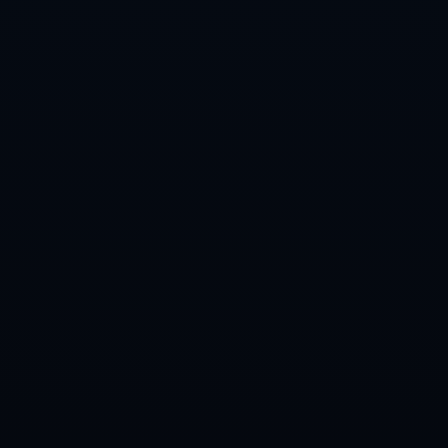
成瘾行为干预机构。他们可以通过认知行为疗法等方式帮助
你识别赌博诱因、重建行为模式。四是加入互助群体在一些
城市和线上平台,存在针对赌博困扰者的互助群体,大家可以
在保密、平等的环境中分享经历和戒赌经验,获得持续的支
持与提醒,这对长期防止复发尤其重要。
世界杯只持续短短一个月左右,但外围买球形成的习惯却可
能在生活里长期延续。一旦在世界杯期间尝到了“押中几场
就赚钱”的甜头,有些人会在联赛、杯赛甚至其他博彩项目中
不断复制这种行为,从周期性“看片买一局”演变为全年无休的
赌博活动。因此,与其把世界杯当作“快速翻身的机会”,不如把
它当成一次审视自己与风险关系的镜子。试着问问自己 为
什么我会那么在意赔率而不是比赛过程 为何输赢会严重影
响我的心情和人际关系 当我说“再买最后一场”时,我是在对谁
撒谎 通过这样的自我追问,结合上文提到的边界设定、工具
约束、焦点转移与求助支持,你就有机会在一场场精彩对决
之外,赢下一场更重要的比赛 那就是战胜成瘾风险,守住自己
的生活和尊严。
上一篇 : 世界杯滚球投注心理建设与调整