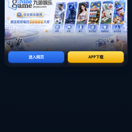
就盲目追捧。
二是盲目相信所谓专家单。有个平台曾经搞活动 打出“内部
情报 串关翻倍”的宣传 很多人被几单短期连红冲昏头脑 跟单
金额越来越大 到淘汰赛中后段时 一串高赔率组合全军覆没
之前的盈利和本金几乎全部回吐。老手会把任何推荐都当做
参考 而不是指令 做单前会结合自己的数据分析和资金状况
来决定是否参与。
三是缺乏止损机制。世界杯赛程密集 连着几晚熬夜看球的
情况下 情绪波动极大 很多新手会落入“上一场输了 下一场加
注追回”的循环。老玩家普遍会采用每日或每阶段的固定预
算 例如预设整个世界杯只使用总资金的百分之二十参与 每
日单日亏损达到上限即自动停手 不再追加。
三 实战案例 老手是如何选择和下单的
以某届世界杯小组赛末轮为例 A队已经提前出线 末轮只需
不大比分输球即可小组第一 B队则是生死战 必须取胜才有
希望晋级。市面上大多数推荐都指向战意更强的B队 很多平
台的当前“热门投注方向”也显示B队支持率超过七成。
老手在选择投注平台时 会先观察不同平台给出的盘路差异
有的平台仍然给出B队平手或让平半 赔率却在微妙地下调
这通常意味着市场资金大量涌入 而庄家在通过调整赔率来