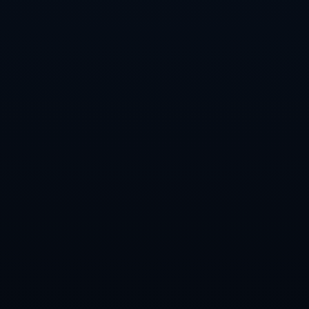
其三 记录和复盘 很多成熟玩家会配合平台的历史投注记录
自己整理一个简易表格 标注每一单的理由 盘口 结果 是否执
行了事前设定的止损。经过一届世界杯下来 往往能看出哪
些场次类型自己容易犯错 比如情绪化追热门 或盲目博冷 从
而修正后续策略。
五 善用平台工具 避免情绪化操作
不少世界杯投注平台会提供实时比分提醒 盘口变化推送 甚
至“提前结算”功能。老手会把这些看作风险管理工具 而不是
刺激频繁下注的诱饵。例如 当某场比赛形势发生明显变化
但离全场结束还有较长时间时 如果平台支持提前结算 一些
稳健玩家会选择锁定部分盈利 或减少亏损 而不是完全被最
后几分钟的运气左右。
同时 要有意识避免平台的“节日活动陷阱” 很多世界杯期间的
促销会给出各种加码任务 比如必须完成一定流水才能领取
奖金 这往往诱导玩家在短时间内频繁下单。老手在面对这
些活动时 会先判断 活动规则是否符合自己原本的资金规划
如果为了完成任务必须大幅提高投注频率 那通常宁愿放弃
活动 也不会改变自己的节奏。
综合来看 想在世界杯这样高关注度的赛事中尽量做到“稳赢”
需要在平台选择 资金管理和心理建设上形成一套适合自己