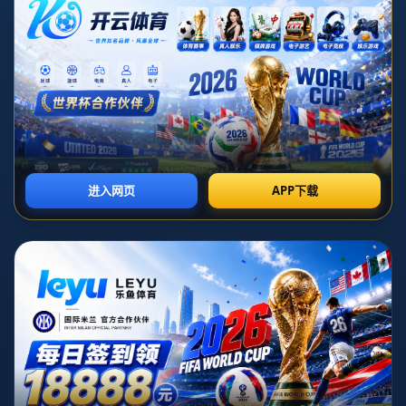
当世界杯再次临近时 “押谁能夺冠”“该不该买进球数”“小组赛
冷门会不会爆” 总会提前点燃球迷与玩家的情绪 尤其是2026
年世界杯扩军后 参赛球队增多赛程更长 竞猜空间更大 也意
味着风险和不确定性成倍上升 在真正下注之前 若不了解规