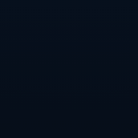
数据分析胜过主观情绪
世界杯竞猜的一个常见误区就是“凭印象下注” 很多人会因为
某支球队上届世界杯的表现 某个球星在俱乐部的光环 就直
接判断他们在本届世界杯一定不会差 但国家队赛事和俱乐
部足球差异巨大 球员状态 教练更迭 队内化学反应 都可能在
两三年间发生明显变化 在下注之前 至少应该掌握几组基础
数据 比如近10场国家队比赛的胜平负走势 场均进球和失球
对阵强队时的表现 世界杯预选赛中的客场成绩等 这些数字
能帮助你判断 一支球队到底是“真强”还是“只在某些对手面
前强” 在大小球 让球盘 角球和控球率相关玩法上 数据会比
情绪更可靠 一些案例就能说明问题 某届世界杯上一支南美
球队预选赛中场均进球高 但面对身体对抗能力强的欧洲球
队时 进攻效率明显下降 若只凭预选赛数据押大球 会频繁踩
坑 而结合对阵风格和历史交锋数据 就会发现这类比赛往往
更容易打出小比分
研究球队风格而非只盯明星球员
明星效应常常在世界杯竞猜中放大影响 一旦出现超级球星
热门赌注就会向他的球队狂涌 但淘汰赛是体系的博弈 而不
是个人高光的堆砌 在下注前 你更应该关注球队整体打法 是
偏防守反击还是控球渗透 是否依赖高位逼抢 是否习惯从边