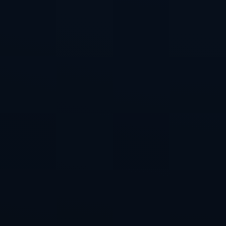
慢找回
负荷、
看似稳
打折扣
场景模
心理因