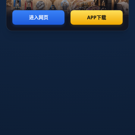
配与风格克制隐藏在比分后的棋局
整体实力决定了天花板，那战术匹配则决定了每一场比赛的走势
克”谁。并不是所有强队都适合打所有对手，防守反击型球队往往
此类对手时显得乏力。战术风格、阵型结构、逼抢强度、边路和
014年和2018年两个周期为例，前者的高位逼抢配合中后场控
8年，当对手普遍采用深度防守加快速反击的模式时，德国队的高
比较“谁更强”，而是理解“在这种对阵结构下谁更占便宜”。