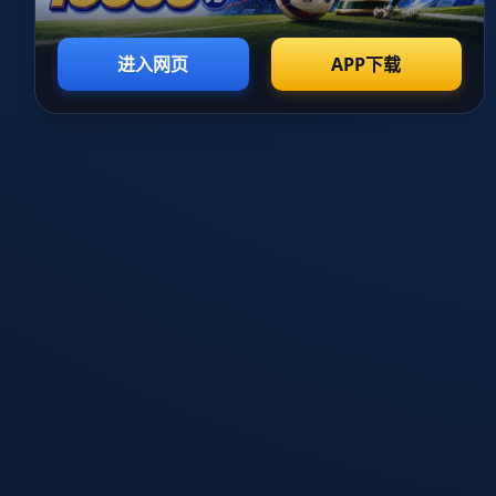
战术匹
如果说
队谁“
在面对
国在2
201
是简单地