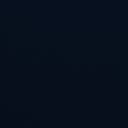
球员状
在大数