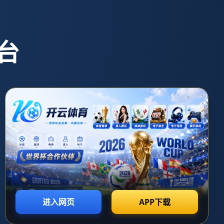
司介绍
产品展示
新闻中心
联系杏彩网站