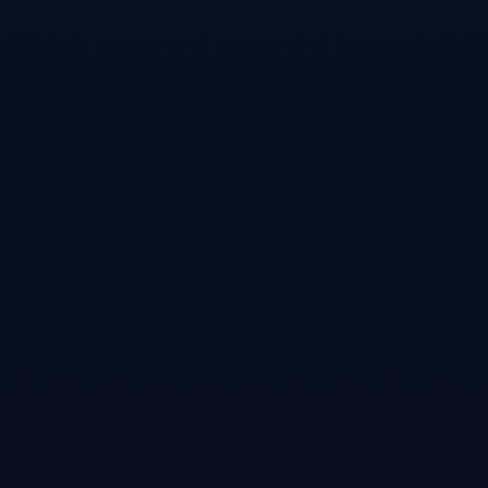
态与健康伤病决定预测的可信度边界
据模型之外，即时状态是最难量化却又最具分量的因素之一。短