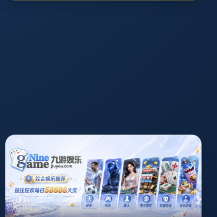
您所在的位置是：
首页
>
新闻中心
的关键因素
览次数：
返回列表
一轮讨论狂潮。有人押注传统豪门，有人看好黑马逆
杯比赛预测既不是简单的玄学，也不是纯粹的数学，
。理解这些关键因素，不仅能帮助我们更理性地看待
统。
统上，专家会参考国际排名、洲际赛事成绩、世界杯
如，一支球队可能历史战绩辉煌，却正处于代际更
。专家在进行世界杯比赛预测时，会格外重视“峰值
饰过的长期均值。2018年世界杯前，不少传统预
场配置的独特性和球员巅峰年龄段的高度集中，从而