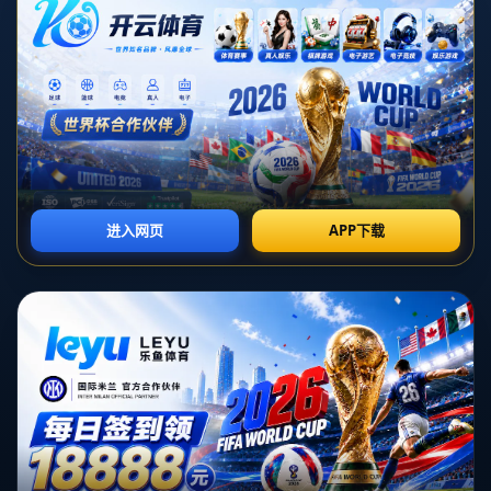
引言：一场精彩配合的背后故事
在篮球赛场上，每一次精彩的得分背后都隐藏着球员间的默
契配合和精湛技术。今天，我们要聊的是一次令人印象深刻
的进攻——凯-琼斯顺下接克莱传球，急停后仰跳投稳稳命
中2分。这一画面不仅展现了球员的个人能力，更体现了团
队协作的重要性。究竟是什么让这次进攻如此流畅？让我们
一起深入剖析这场精彩的瞬间，感受篮球的魅力！
一、团队配合的完美体现
篮球从来不是一个人的运动，凯-琼斯和克莱-汤普森的这次
配合堪称教科书级别。比赛中，凯-琼斯灵活地顺下切入内
线，而克莱则以他精准的视野和传球能力，迅速将球送到最
佳位置。
顺下
这一战术动作看似简单，实则需要球员对场上
局势的深刻理解和对队友跑位的精准预判。克莱的传球不仅
及时，还恰到好处地规避了防守球员的干扰，为凯-琼斯创
造了绝佳的出手空间。
二、急停后仰跳投的技术解析
接到传球后，凯-琼斯并未选择直接上篮，而是以一个
急停
动作迅速调整节奏，紧接着使出
后仰跳投
，将球稳稳送入篮
筐。这一连串动作展现了他出色的身体控制力和投篮技巧。
急停后仰跳投
不仅能有效拉开与防守者的距离，还能在高难
度的姿势下保持投篮稳定性。这样的技术并非一朝一夕练