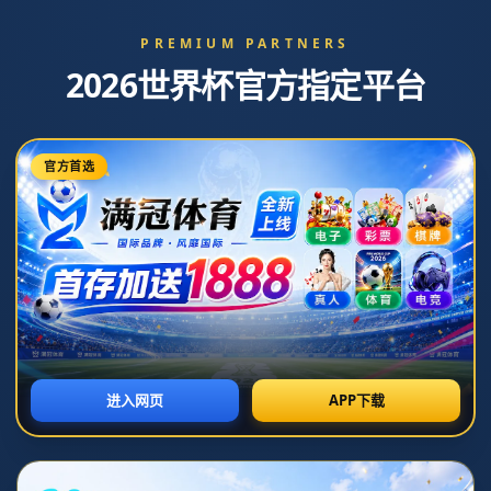
新闻中心
防止世界杯外围买球成瘾的方法
2026-08-06T07:30:02+08:00
浏览次数：
返回列表
每逢世界杯到来,除了球场上的激情,各种外围买球信息也会
铺天盖地地涌入视野。许多人原本只是想给比赛增加一点