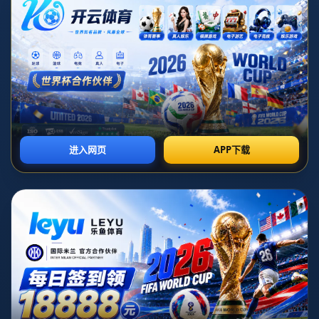
“刺激”和谈资,却在不知不觉中越陷越深,从小额下注到频繁倍
投,从理性娱乐变成情绪失控。尤其是那些通过社交群、博
彩平台接触世界杯外围的人,往往以为自己只是在“玩一玩”,却
忽视了成瘾机制正在悄然形成。要真正防止世界杯外围买球
成瘾,关键不在于简单地“管住手”,而在于理解这种行为背后的
心理规律,并提前建立清晰的界限和自我保护策略。