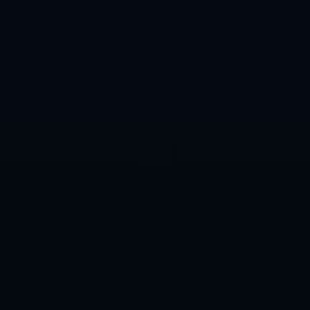
成瘾行为干预机构。他们可以通过认知行为疗法等方式帮助
你识别赌博诱因、重建行为模式。四是加入互助群体在一些
城市和线上平台,存在针对赌博困扰者的互助群体,大家可以
在保密、平等的环境中分享经历和戒赌经验,获得持续的支
持与提醒,这对长期防止复发尤其重要。
世界杯只持续短短一个月左右,但外围买球形成的习惯却可
能在生活里长期延续。一旦在世界杯期间尝到了“押中几场
就赚钱”的甜头,有些人会在联赛、杯赛甚至其他博彩项目中
不断复制这种行为,从周期性“看片买一局”演变为全年无休的
赌博活动。因此,与其把世界杯当作“快速翻身的机会”,不如把
它当成一次审视自己与风险关系的镜子。试着问问自己 为
什么我会那么在意赔率而不是比赛过程 为何输赢会严重影
响我的心情和人际关系 当我说“再买最后一场”时,我是在对谁
撒谎 通过这样的自我追问,结合上文提到的边界设定、工具
约束、焦点转移与求助支持,你就有机会在一场场精彩对决
之外,赢下一场更重要的比赛 那就是战胜成瘾风险,守住自己
的生活和尊严。
上一篇 : 世界杯滚球投注心理建设与调整