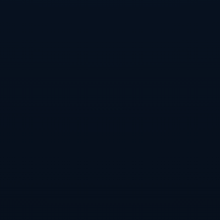
“投资”“理财”“懂球红利”;五是借钱与拆东墙补西墙为了继续买
球,动用信用卡、网贷或向朋友借钱,用下一场可能的盈利来
幻想“弥补亏损”。一旦意识到自己出现这些迹象,就需要把
“防成瘾”当成当务之急,而不是再试图“靠下一场赢回来”。
防止成瘾的核心是提前设立边界,而不是等到问题严重才亡
羊补牢。首先,明确认知边界把世界杯外围投注视为娱乐开
销,而不是任何形式的“投资”或“副业”。在心理上告诉自己所
有投入的钱都可能全部亏完,一旦输了也不能因此增加投
注。其次,设立金额边界在世界杯开赛前就给自己设定一个
总预算,这个数额必须是在完全可承受范围内的“娱乐支出”,即
使全部损失也不会影响生活基本开销和储蓄目标。并且,对
自己做出约定 一旦用完预算,即使后期感觉“手感来了”,也绝
不追加。再次,设立时间边界为每周关注竞猜的时间设定上
限,避免整天刷盘口、盯赔率。可以给自己制定规则 比赛结
束后不立刻查看账户,而是延迟一段时间,用其他活动“稀释”投
注带来的兴奋感,防止大脑过度依赖这种刺激。最后,设立情
绪边界当发现自己因为输赢而情绪失衡,立刻强制“冷静期”,暂
停一两天所有买球行为,让情绪恢复中性;必要时可以记录自
己的情绪变化,帮助觉察自己是否已经被赔率而不是足球本
身牵着走。